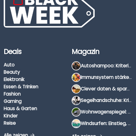
Deals
Magazin
Auto
Autoshampoo: Kriterien, Unterschiede & Anwendung
Beauty
Immunsystem stärken: Hausmittel, Vitamine & Wissenswertes
Elektronik
Essen & Trinken
Clever daten & sparen: So findest du die besten Deals für Dates und Unternehmungen
Fashion
Segelhandschuhe: Kriterien, Materialien & Tipps
Gaming
Haus & Garten
Wohnwagenspiegel: Auswahl, Preise & Montage
Kinder
Reise
Windsurfen: Einstieg, Ausrüstung & Tipps
Alle zeigen