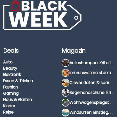
Deals
Magazin
Auto
Autoshampoo: Kriterien, Unterschiede & Anwendung
Beauty
Immunsystem stärken: Hausmittel, Vitamine & Wissenswertes
Elektronik
Essen & Trinken
Clever daten & sparen: So findest du die besten Deals für Dates und Unternehmungen
Fashion
Segelhandschuhe: Kriterien, Materialien & Tipps
Gaming
Haus & Garten
Wohnwagenspiegel: Auswahl, Preise & Montage
Kinder
Reise
Windsurfen: Einstieg, Ausrüstung & Tipps