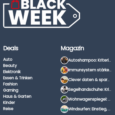
Deals
Magazin
Auto
Autoshampoo: Kriterien, Unterschiede & Anwendung
Beauty
Immunsystem stärken: Hausmittel, Vitamine & Wissenswertes
Elektronik
Essen & Trinken
Clever daten & sparen: So findest du die besten Deals für Dates und Unternehmungen
Fashion
Segelhandschuhe: Kriterien, Materialien & Tipps
Gaming
Haus & Garten
Wohnwagenspiegel: Auswahl, Preise & Montage
Kinder
Reise
Windsurfen: Einstieg, Ausrüstung & Tipps