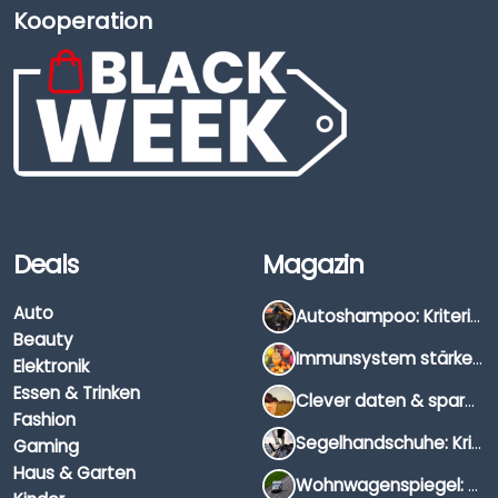
Kooperation
Deals
Magazin
Auto
Autoshampoo: Kriterien, Unterschiede & Anwendung
Beauty
Immunsystem stärken: Hausmittel, Vitamine & Wissenswertes
Elektronik
Essen & Trinken
Clever daten & sparen: So findest du die besten Deals für Dates und Unternehmungen
Fashion
Segelhandschuhe: Kriterien, Materialien & Tipps
Gaming
Haus & Garten
Wohnwagenspiegel: Auswahl, Preise & Montage