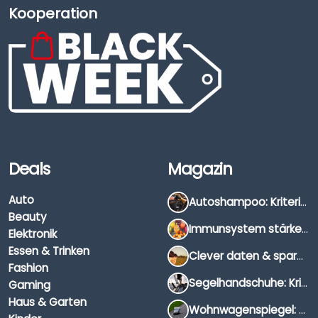
Kooperation
Deals
Magazin
Auto
Autoshampoo: Kriterien, Unterschiede & Anwendung
Beauty
Immunsystem stärken: Hausmittel, Vitamine & Wissenswertes
Elektronik
Essen & Trinken
Clever daten & sparen: So findest du die besten Deals für Dates und Unternehmungen
Fashion
Segelhandschuhe: Kriterien, Materialien & Tipps
Gaming
Haus & Garten
Wohnwagenspiegel: Auswahl, Preise & Montage