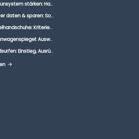
Immunsystem stärken: Hausmittel, Vitamine & Wissenswertes
Clever daten & sparen: So findest du die besten Deals für Dates und Unternehmungen
Segelhandschuhe: Kriterien, Materialien & Tipps
Wohnwagenspiegel: Auswahl, Preise & Montage
Windsurfen: Einstieg, Ausrüstung & Tipps
gen