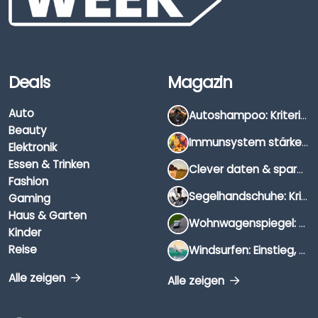
Deals
Magazin
Auto
Autoshampoo: Kriterien, Unterschiede & Anwendung
Beauty
Immunsystem stärken: Hausmittel, Vitamine & Wissenswertes
Elektronik
Essen & Trinken
Clever daten & sparen: So findest du die besten Deals für Dates und Unternehmungen
Fashion
Segelhandschuhe: Kriterien, Materialien & Tipps
Gaming
Haus & Garten
Wohnwagenspiegel: Auswahl, Preise & Montage
Kinder
Reise
Windsurfen: Einstieg, Ausrüstung & Tipps
Alle zeigen
Alle zeigen