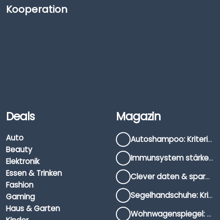
Kooperation
Deals
Magazin
Auto
Autoshampoo: Kriterien, Unterschiede & Anwendung
Beauty
Immunsystem stärken: Hausmittel, Vitamine & Wissenswertes
Elektronik
Essen & Trinken
Clever daten & sparen: So findest du die besten Deals für Dates und Unternehmungen
Fashion
Segelhandschuhe: Kriterien, Materialien & Tipps
Gaming
Haus & Garten
Wohnwagenspiegel: Auswahl, Preise & Montage