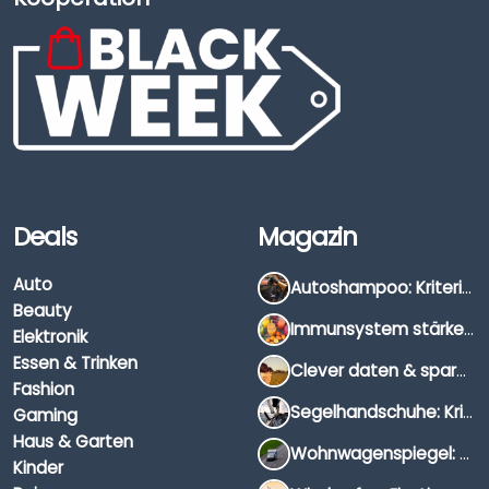
Deals
Magazin
Auto
Autoshampoo: Kriterien, Unterschiede & Anwendung
Beauty
Immunsystem stärken: Hausmittel, Vitamine & Wissenswertes
Elektronik
Essen & Trinken
Clever daten & sparen: So findest du die besten Deals für Dates und Unternehmungen
Fashion
Segelhandschuhe: Kriterien, Materialien & Tipps
Gaming
Haus & Garten
Wohnwagenspiegel: Auswahl, Preise & Montage
Kinder