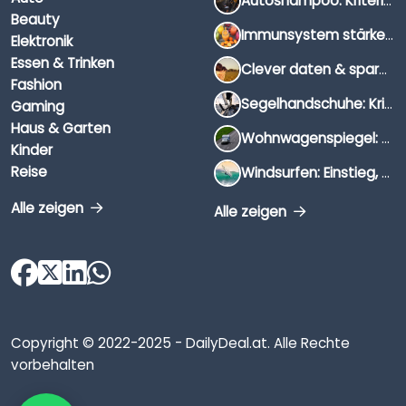
Autoshampoo: Kriterien, Unterschiede & Anwendung
Beauty
Immunsystem stärken: Hausmittel, Vitamine & Wissenswertes
Elektronik
Essen & Trinken
Clever daten & sparen: So findest du die besten Deals für Dates und Unternehmungen
Fashion
Segelhandschuhe: Kriterien, Materialien & Tipps
Gaming
Haus & Garten
Wohnwagenspiegel: Auswahl, Preise & Montage
Kinder
Reise
Windsurfen: Einstieg, Ausrüstung & Tipps
Alle zeigen
Alle zeigen
Copyright © 2022-2025 - DailyDeal.at. Alle Rechte
vorbehalten