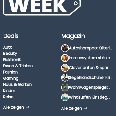
Deals
Magazin
Auto
Autoshampoo: Kriterien, Unterschiede & Anwendung
Beauty
Immunsystem stärken: Hausmittel, Vitamine & Wissenswertes
Elektronik
Essen & Trinken
Clever daten & sparen: So findest du die besten Deals für Dates und Unternehmungen
Fashion
Segelhandschuhe: Kriterien, Materialien & Tipps
Gaming
Haus & Garten
Wohnwagenspiegel: Auswahl, Preise & Montage
Kinder
Reise
Windsurfen: Einstieg, Ausrüstung & Tipps
Alle zeigen
Alle zeigen