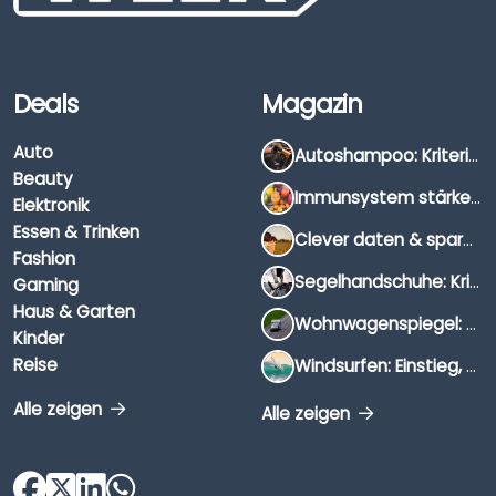
Deals
Magazin
Auto
Autoshampoo: Kriterien, Unterschiede & Anwendung
Beauty
Immunsystem stärken: Hausmittel, Vitamine & Wissenswertes
Elektronik
Essen & Trinken
Clever daten & sparen: So findest du die besten Deals für Dates und Unternehmungen
Fashion
Segelhandschuhe: Kriterien, Materialien & Tipps
Gaming
Haus & Garten
Wohnwagenspiegel: Auswahl, Preise & Montage
Kinder
Reise
Windsurfen: Einstieg, Ausrüstung & Tipps
Alle zeigen
Alle zeigen