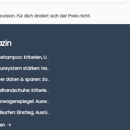
vision. Für dich ändert sich der Preis nicht.
zin
Autoshampoo: Kriterien, Unterschiede & Anwendung
Immunsystem stärken: Hausmittel, Vitamine & Wissenswertes
Clever daten & sparen: So findest du die besten Deals für Dates und Unternehmungen
Segelhandschuhe: Kriterien, Materialien & Tipps
Wohnwagenspiegel: Auswahl, Preise & Montage
Windsurfen: Einstieg, Ausrüstung & Tipps
gen