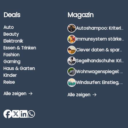
Deals
Magazin
Auto
Autoshampoo: Kriterien, Unterschiede & Anwendung
Beauty
Immunsystem stärken: Hausmittel, Vitamine & Wissenswertes
Elektronik
Essen & Trinken
Clever daten & sparen: So findest du die besten Deals für Dates und Unternehmungen
Fashion
Segelhandschuhe: Kriterien, Materialien & Tipps
Gaming
Haus & Garten
Wohnwagenspiegel: Auswahl, Preise & Montage
Kinder
Reise
Windsurfen: Einstieg, Ausrüstung & Tipps
Alle zeigen
Alle zeigen