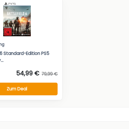
ng
 6 Standard-Edition PS5
..
54,99 €
79,99 €
Zum Deal