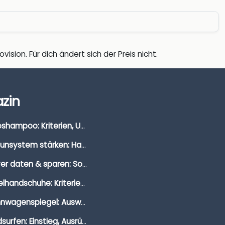
vision. Für dich ändert sich der Preis nicht.
zin
Autoshampoo: Kriterien, Unterschiede & Anwendung
Immunsystem stärken: Hausmittel, Vitamine & Wissenswertes
Clever daten & sparen: So findest du die besten Deals für Dates und Unternehmungen
Segelhandschuhe: Kriterien, Materialien & Tipps
Wohnwagenspiegel: Auswahl, Preise & Montage
Windsurfen: Einstieg, Ausrüstung & Tipps