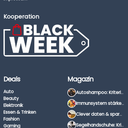
Kooperation
Deals
Magazin
Auto
Autoshampoo: Kriterien, Unterschiede & Anwendung
Beauty
Immunsystem stärken: Hausmittel, Vitamine & Wissenswertes
Elektronik
Essen & Trinken
Clever daten & sparen: So findest du die besten Deals für Dates und Unternehmungen
Fashion
Segelhandschuhe: Kriterien, Materialien & Tipps
Gaming