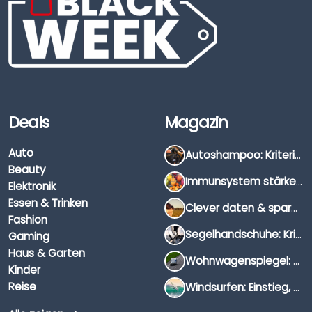
Deals
Magazin
Auto
Autoshampoo: Kriterien, Unterschiede & Anwendung
Beauty
Immunsystem stärken: Hausmittel, Vitamine & Wissenswertes
Elektronik
Essen & Trinken
Clever daten & sparen: So findest du die besten Deals für Dates und Unternehmungen
Fashion
Segelhandschuhe: Kriterien, Materialien & Tipps
Gaming
Haus & Garten
Wohnwagenspiegel: Auswahl, Preise & Montage
Kinder
Reise
Windsurfen: Einstieg, Ausrüstung & Tipps