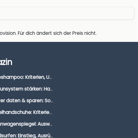
vision. Für dich ändert sich der Preis nicht.
zin
Autoshampoo: Kriterien, Unterschiede & Anwendung
Immunsystem stärken: Hausmittel, Vitamine & Wissenswertes
Clever daten & sparen: So findest du die besten Deals für Dates und Unternehmungen
Segelhandschuhe: Kriterien, Materialien & Tipps
Wohnwagenspiegel: Auswahl, Preise & Montage
Windsurfen: Einstieg, Ausrüstung & Tipps