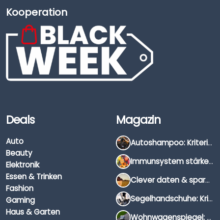
Kooperation
Deals
Magazin
Auto
Autoshampoo: Kriterien, Unterschiede & Anwendung
Beauty
Immunsystem stärken: Hausmittel, Vitamine & Wissenswertes
Elektronik
Essen & Trinken
Clever daten & sparen: So findest du die besten Deals für Dates und Unternehmungen
Fashion
Segelhandschuhe: Kriterien, Materialien & Tipps
Gaming
Haus & Garten
Wohnwagenspiegel: Auswahl, Preise & Montage