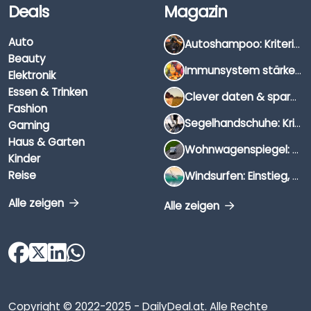
Deals
Magazin
Auto
Autoshampoo: Kriterien, Unterschiede & Anwendung
Beauty
Immunsystem stärken: Hausmittel, Vitamine & Wissenswertes
Elektronik
Essen & Trinken
Clever daten & sparen: So findest du die besten Deals für Dates und Unternehmungen
Fashion
Segelhandschuhe: Kriterien, Materialien & Tipps
Gaming
Haus & Garten
Wohnwagenspiegel: Auswahl, Preise & Montage
Kinder
Reise
Windsurfen: Einstieg, Ausrüstung & Tipps
Alle zeigen
Alle zeigen
Copyright © 2022-2025 - DailyDeal.at. Alle Rechte