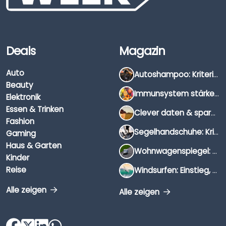
Deals
Magazin
Auto
Autoshampoo: Kriterien, Unterschiede & Anwendung
Beauty
Immunsystem stärken: Hausmittel, Vitamine & Wissenswertes
Elektronik
Essen & Trinken
Clever daten & sparen: So findest du die besten Deals für Dates und Unternehmungen
Fashion
Segelhandschuhe: Kriterien, Materialien & Tipps
Gaming
Haus & Garten
Wohnwagenspiegel: Auswahl, Preise & Montage
Kinder
Reise
Windsurfen: Einstieg, Ausrüstung & Tipps
Alle zeigen
Alle zeigen