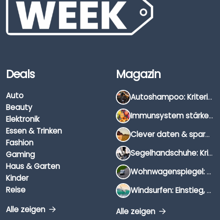
Deals
Magazin
Auto
Autoshampoo: Kriterien, Unterschiede & Anwendung
Beauty
Immunsystem stärken: Hausmittel, Vitamine & Wissenswertes
Elektronik
Essen & Trinken
Clever daten & sparen: So findest du die besten Deals für Dates und Unternehmungen
Fashion
Segelhandschuhe: Kriterien, Materialien & Tipps
Gaming
Haus & Garten
Wohnwagenspiegel: Auswahl, Preise & Montage
Kinder
Reise
Windsurfen: Einstieg, Ausrüstung & Tipps
Alle zeigen
Alle zeigen