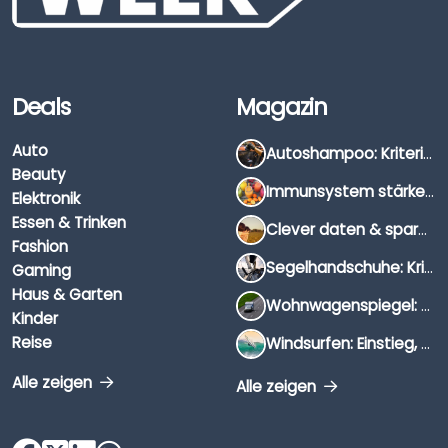
Deals
Magazin
Auto
Autoshampoo: Kriterien, Unterschiede & Anwendung
Beauty
Immunsystem stärken: Hausmittel, Vitamine & Wissenswertes
Elektronik
Essen & Trinken
Clever daten & sparen: So findest du die besten Deals für Dates und Unternehmungen
Fashion
Segelhandschuhe: Kriterien, Materialien & Tipps
Gaming
Haus & Garten
Wohnwagenspiegel: Auswahl, Preise & Montage
Kinder
Reise
Windsurfen: Einstieg, Ausrüstung & Tipps
Alle zeigen
Alle zeigen