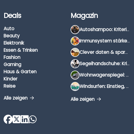
Deals
Magazin
Auto
Autoshampoo: Kriterien, Unterschiede & Anwendung
Beauty
Immunsystem stärken: Hausmittel, Vitamine & Wissenswertes
Elektronik
Essen & Trinken
Clever daten & sparen: So findest du die besten Deals für Dates und Unternehmungen
Fashion
Segelhandschuhe: Kriterien, Materialien & Tipps
Gaming
Haus & Garten
Wohnwagenspiegel: Auswahl, Preise & Montage
Kinder
Reise
Windsurfen: Einstieg, Ausrüstung & Tipps
Alle zeigen
Alle zeigen