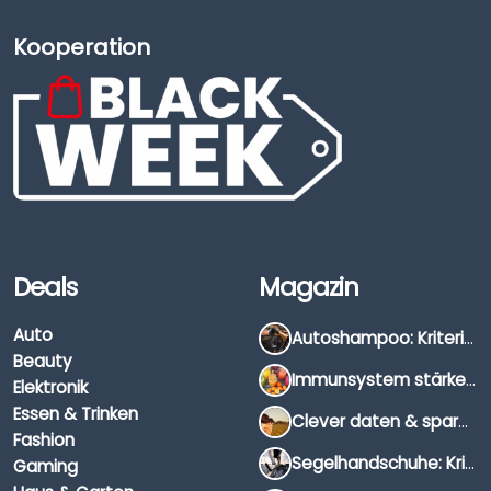
Kooperation
Deals
Magazin
Auto
Autoshampoo: Kriterien, Unterschiede & Anwendung
Beauty
Immunsystem stärken: Hausmittel, Vitamine & Wissenswertes
Elektronik
Essen & Trinken
Clever daten & sparen: So findest du die besten Deals für Dates und Unternehmungen
Fashion
Segelhandschuhe: Kriterien, Materialien & Tipps
Gaming