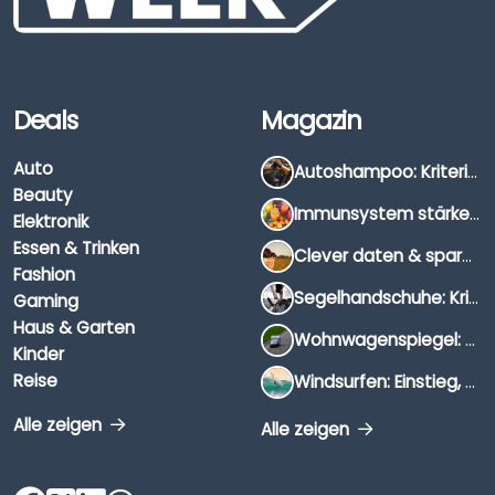
Deals
Magazin
Auto
Autoshampoo: Kriterien, Unterschiede & Anwendung
Beauty
Immunsystem stärken: Hausmittel, Vitamine & Wissenswertes
Elektronik
Essen & Trinken
Clever daten & sparen: So findest du die besten Deals für Dates und Unternehmungen
Fashion
Segelhandschuhe: Kriterien, Materialien & Tipps
Gaming
Haus & Garten
Wohnwagenspiegel: Auswahl, Preise & Montage
Kinder
Reise
Windsurfen: Einstieg, Ausrüstung & Tipps
Alle zeigen
Alle zeigen