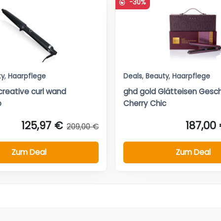
-30%
ty
,
Haarpflege
Deals
,
Beauty
,
Haarpflege
creative curl wand
ghd gold Glätteisen Gesch
b
Cherry Chic
125,97 €
187,00
209,00 €
Zum Deal
Zum Deal