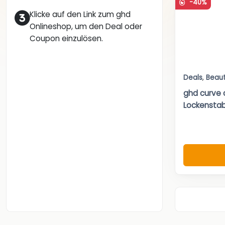
-40%
Klicke auf den Link zum ghd
Onlineshop, um den Deal oder
Coupon einzulösen.
Deals
,
Beau
ghd curve 
Lockensta