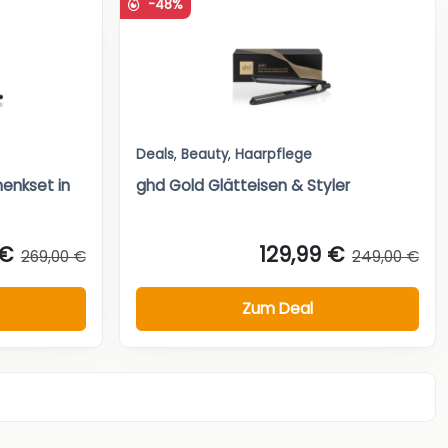
-48%
Deals
,
Beauty
,
Haarpflege
enkset in
ghd Gold Glätteisen & Styler
 €
129,99 €
269,00 €
249,00 €
Zum Deal