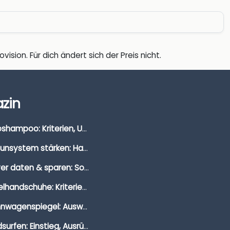
vision. Für dich ändert sich der Preis nicht.
zin
Autoshampoo: Kriterien, Unterschiede & Anwendung
Immunsystem stärken: Hausmittel, Vitamine & Wissenswertes
Clever daten & sparen: So findest du die besten Deals für Dates und Unternehmungen
Segelhandschuhe: Kriterien, Materialien & Tipps
Wohnwagenspiegel: Auswahl, Preise & Montage
Windsurfen: Einstieg, Ausrüstung & Tipps