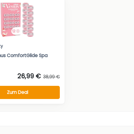
ty
nus ComfortGlide Spa
26,99 €
38,99 €
Zum Deal