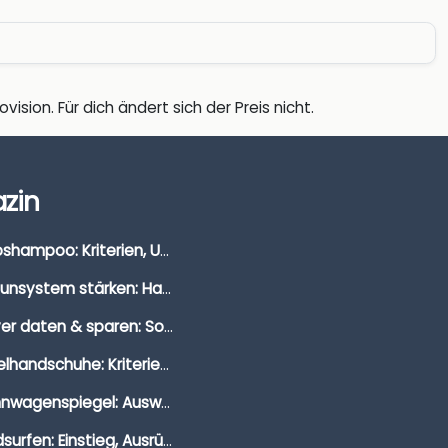
vision. Für dich ändert sich der Preis nicht.
zin
Autoshampoo: Kriterien, Unterschiede & Anwendung
Immunsystem stärken: Hausmittel, Vitamine & Wissenswertes
Clever daten & sparen: So findest du die besten Deals für Dates und Unternehmungen
Segelhandschuhe: Kriterien, Materialien & Tipps
Wohnwagenspiegel: Auswahl, Preise & Montage
Windsurfen: Einstieg, Ausrüstung & Tipps