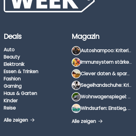
Deals
Magazin
Auto
Autoshampoo: Kriterien, Unterschiede & Anwendung
Beauty
Immunsystem stärken: Hausmittel, Vitamine & Wissenswertes
Elektronik
Essen & Trinken
Clever daten & sparen: So findest du die besten Deals für Dates und Unternehmungen
Fashion
Segelhandschuhe: Kriterien, Materialien & Tipps
Gaming
Haus & Garten
Wohnwagenspiegel: Auswahl, Preise & Montage
Kinder
Reise
Windsurfen: Einstieg, Ausrüstung & Tipps
Alle zeigen
Alle zeigen