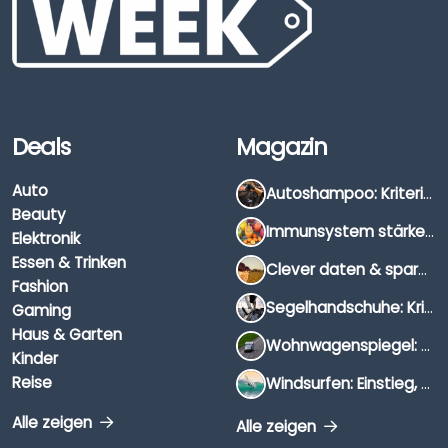
Deals
Magazin
Auto
Autoshampoo: Kriterien, Unterschiede & Anwendung
Beauty
Immunsystem stärken: Hausmittel, Vitamine & Wissenswertes
Elektronik
Essen & Trinken
Clever daten & sparen: So findest du die besten Deals für Dates und Unternehmungen
Fashion
Segelhandschuhe: Kriterien, Materialien & Tipps
Gaming
Haus & Garten
Wohnwagenspiegel: Auswahl, Preise & Montage
Kinder
Reise
Windsurfen: Einstieg, Ausrüstung & Tipps
Alle zeigen
Alle zeigen