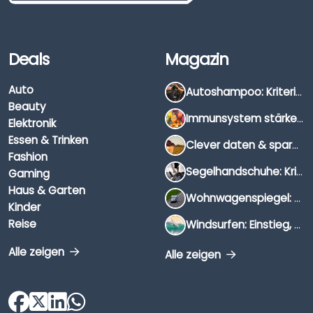
Deals
Magazin
Auto
Autoshampoo: Kriterien, Unterschiede & Anwendung
Beauty
Immunsystem stärken: Hausmittel, Vitamine & Wissenswertes
Elektronik
Essen & Trinken
Clever daten & sparen: So findest du die besten Deals für Dates und Unternehmungen
Fashion
Segelhandschuhe: Kriterien, Materialien & Tipps
Gaming
Haus & Garten
Wohnwagenspiegel: Auswahl, Preise & Montage
Kinder
Reise
Windsurfen: Einstieg, Ausrüstung & Tipps
Alle zeigen
Alle zeigen