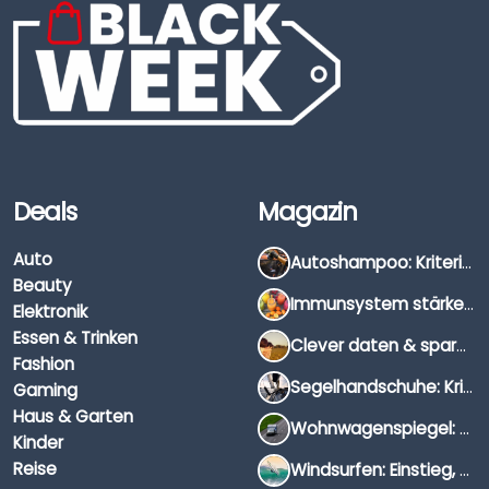
Deals
Magazin
Auto
Autoshampoo: Kriterien, Unterschiede & Anwendung
Beauty
Immunsystem stärken: Hausmittel, Vitamine & Wissenswertes
Elektronik
Essen & Trinken
Clever daten & sparen: So findest du die besten Deals für Dates und Unternehmungen
Fashion
Segelhandschuhe: Kriterien, Materialien & Tipps
Gaming
Haus & Garten
Wohnwagenspiegel: Auswahl, Preise & Montage
Kinder
Reise
Windsurfen: Einstieg, Ausrüstung & Tipps