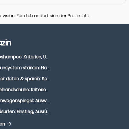
vision. Für dich ändert sich der Preis nicht.
zin
Autoshampoo: Kriterien, Unterschiede & Anwendung
Immunsystem stärken: Hausmittel, Vitamine & Wissenswertes
Clever daten & sparen: So findest du die besten Deals für Dates und Unternehmungen
Segelhandschuhe: Kriterien, Materialien & Tipps
Wohnwagenspiegel: Auswahl, Preise & Montage
Windsurfen: Einstieg, Ausrüstung & Tipps
gen