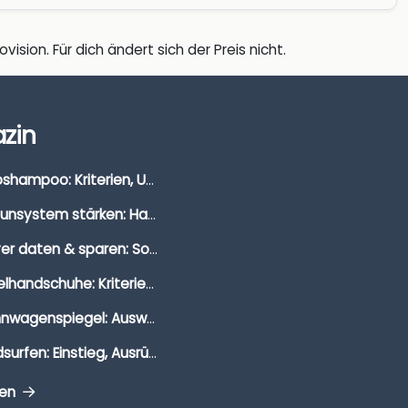
vision. Für dich ändert sich der Preis nicht.
zin
Autoshampoo: Kriterien, Unterschiede & Anwendung
Immunsystem stärken: Hausmittel, Vitamine & Wissenswertes
Clever daten & sparen: So findest du die besten Deals für Dates und Unternehmungen
Segelhandschuhe: Kriterien, Materialien & Tipps
Wohnwagenspiegel: Auswahl, Preise & Montage
Windsurfen: Einstieg, Ausrüstung & Tipps
gen