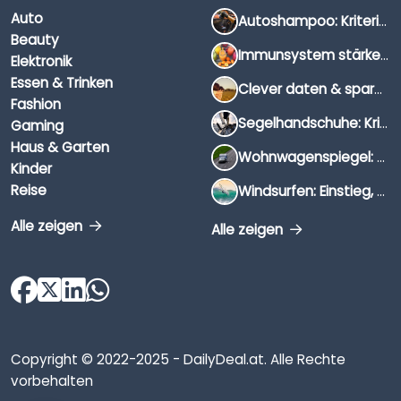
Auto
Autoshampoo: Kriterien, Unterschiede & Anwendung
Beauty
Immunsystem stärken: Hausmittel, Vitamine & Wissenswertes
Elektronik
Essen & Trinken
Clever daten & sparen: So findest du die besten Deals für Dates und Unternehmungen
Fashion
Segelhandschuhe: Kriterien, Materialien & Tipps
Gaming
Haus & Garten
Wohnwagenspiegel: Auswahl, Preise & Montage
Kinder
Reise
Windsurfen: Einstieg, Ausrüstung & Tipps
Alle zeigen
Alle zeigen
Copyright © 2022-2025 - DailyDeal.at. Alle Rechte
vorbehalten