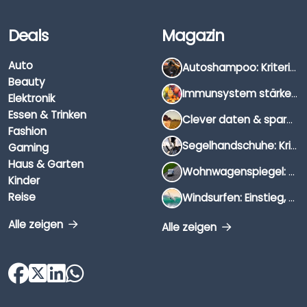
Deals
Magazin
Auto
Autoshampoo: Kriterien, Unterschiede & Anwendung
Beauty
Immunsystem stärken: Hausmittel, Vitamine & Wissenswertes
Elektronik
Essen & Trinken
Clever daten & sparen: So findest du die besten Deals für Dates und Unternehmungen
Fashion
Segelhandschuhe: Kriterien, Materialien & Tipps
Gaming
Haus & Garten
Wohnwagenspiegel: Auswahl, Preise & Montage
Kinder
Reise
Windsurfen: Einstieg, Ausrüstung & Tipps
Alle zeigen
Alle zeigen