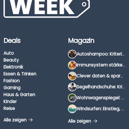
Deals
Magazin
Auto
Autoshampoo: Kriterien, Unterschiede & Anwendung
Beauty
Immunsystem stärken: Hausmittel, Vitamine & Wissenswertes
Elektronik
Essen & Trinken
Clever daten & sparen: So findest du die besten Deals für Dates und Unternehmungen
Fashion
Segelhandschuhe: Kriterien, Materialien & Tipps
Gaming
Haus & Garten
Wohnwagenspiegel: Auswahl, Preise & Montage
Kinder
Reise
Windsurfen: Einstieg, Ausrüstung & Tipps
Alle zeigen
Alle zeigen