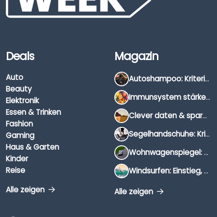
Deals
Magazin
Auto
Autoshampoo: Kriterien, Unterschiede & Anwendung
Beauty
Immunsystem stärken: Hausmittel, Vitamine & Wissenswertes
Elektronik
Essen & Trinken
Clever daten & sparen: So findest du die besten Deals für Dates und Unternehmungen
Fashion
Segelhandschuhe: Kriterien, Materialien & Tipps
Gaming
Haus & Garten
Wohnwagenspiegel: Auswahl, Preise & Montage
Kinder
Reise
Windsurfen: Einstieg, Ausrüstung & Tipps
Alle zeigen
Alle zeigen