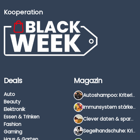
Kooperation
Deals
Magazin
Auto
Autoshampoo: Kriterien, Unterschiede & Anwendung
Beauty
Immunsystem stärken: Hausmittel, Vitamine & Wissenswertes
Elektronik
Essen & Trinken
Clever daten & sparen: So findest du die besten Deals für Dates und Unternehmungen
Fashion
Segelhandschuhe: Kriterien, Materialien & Tipps
Gaming
Haus & Garten