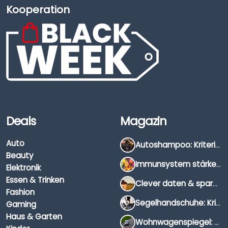
Kooperation
Deals
Magazin
Auto
Autoshampoo: Kriterien, Unterschiede & Anwendung
Beauty
Immunsystem stärken: Hausmittel, Vitamine & Wissenswertes
Elektronik
Essen & Trinken
Clever daten & sparen: So findest du die besten Deals für Dates und Unternehmungen
Fashion
Segelhandschuhe: Kriterien, Materialien & Tipps
Gaming
Haus & Garten
Wohnwagenspiegel: Auswahl, Preise & Montage