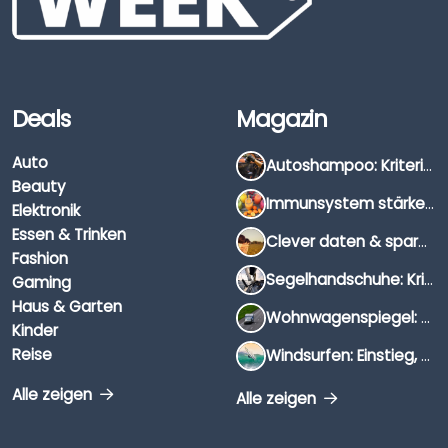
Deals
Magazin
Auto
Autoshampoo: Kriterien, Unterschiede & Anwendung
Beauty
Immunsystem stärken: Hausmittel, Vitamine & Wissenswertes
Elektronik
Essen & Trinken
Clever daten & sparen: So findest du die besten Deals für Dates und Unternehmungen
Fashion
Segelhandschuhe: Kriterien, Materialien & Tipps
Gaming
Haus & Garten
Wohnwagenspiegel: Auswahl, Preise & Montage
Kinder
Reise
Windsurfen: Einstieg, Ausrüstung & Tipps
Alle zeigen
Alle zeigen