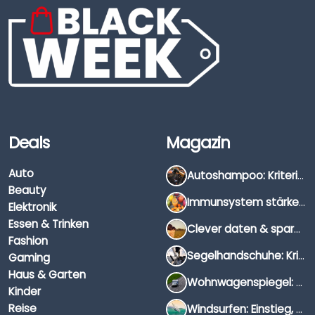
Deals
Magazin
Auto
Autoshampoo: Kriterien, Unterschiede & Anwendung
Beauty
Immunsystem stärken: Hausmittel, Vitamine & Wissenswertes
Elektronik
Essen & Trinken
Clever daten & sparen: So findest du die besten Deals für Dates und Unternehmungen
Fashion
Segelhandschuhe: Kriterien, Materialien & Tipps
Gaming
Haus & Garten
Wohnwagenspiegel: Auswahl, Preise & Montage
Kinder
Reise
Windsurfen: Einstieg, Ausrüstung & Tipps