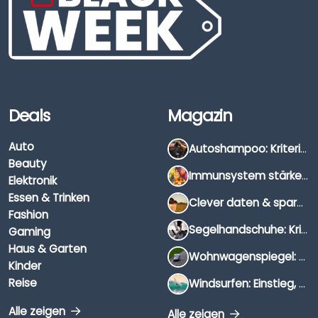
Deals
Magazin
Auto
Autoshampoo: Kriterien, Unterschiede & Anwendung
Beauty
Immunsystem stärken: Hausmittel, Vitamine & Wissenswertes
Elektronik
Essen & Trinken
Clever daten & sparen: So findest du die besten Deals für Dates und Unternehmungen
Fashion
Segelhandschuhe: Kriterien, Materialien & Tipps
Gaming
Haus & Garten
Wohnwagenspiegel: Auswahl, Preise & Montage
Kinder
Reise
Windsurfen: Einstieg, Ausrüstung & Tipps
Alle zeigen
Alle zeigen