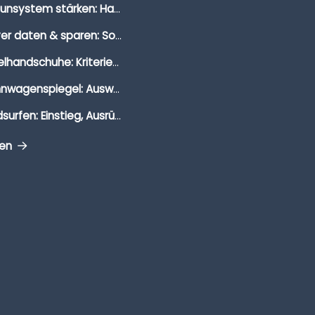
Immunsystem stärken: Hausmittel, Vitamine & Wissenswertes
Clever daten & sparen: So findest du die besten Deals für Dates und Unternehmungen
Segelhandschuhe: Kriterien, Materialien & Tipps
Wohnwagenspiegel: Auswahl, Preise & Montage
Windsurfen: Einstieg, Ausrüstung & Tipps
gen