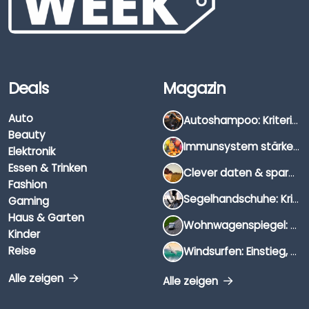
Deals
Magazin
Auto
Autoshampoo: Kriterien, Unterschiede & Anwendung
Beauty
Immunsystem stärken: Hausmittel, Vitamine & Wissenswertes
Elektronik
Essen & Trinken
Clever daten & sparen: So findest du die besten Deals für Dates und Unternehmungen
Fashion
Segelhandschuhe: Kriterien, Materialien & Tipps
Gaming
Haus & Garten
Wohnwagenspiegel: Auswahl, Preise & Montage
Kinder
Reise
Windsurfen: Einstieg, Ausrüstung & Tipps
Alle zeigen
Alle zeigen