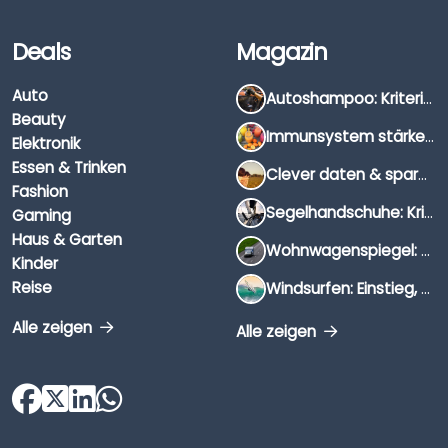
Deals
Magazin
Auto
Autoshampoo: Kriterien, Unterschiede & Anwendung
Beauty
Immunsystem stärken: Hausmittel, Vitamine & Wissenswertes
Elektronik
Essen & Trinken
Clever daten & sparen: So findest du die besten Deals für Dates und Unternehmungen
Fashion
Segelhandschuhe: Kriterien, Materialien & Tipps
Gaming
Haus & Garten
Wohnwagenspiegel: Auswahl, Preise & Montage
Kinder
Reise
Windsurfen: Einstieg, Ausrüstung & Tipps
Alle zeigen
Alle zeigen