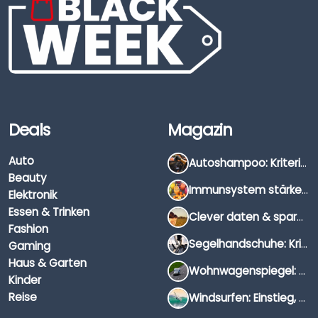
Deals
Magazin
Auto
Autoshampoo: Kriterien, Unterschiede & Anwendung
Beauty
Immunsystem stärken: Hausmittel, Vitamine & Wissenswertes
Elektronik
Essen & Trinken
Clever daten & sparen: So findest du die besten Deals für Dates und Unternehmungen
Fashion
Segelhandschuhe: Kriterien, Materialien & Tipps
Gaming
Haus & Garten
Wohnwagenspiegel: Auswahl, Preise & Montage
Kinder
Reise
Windsurfen: Einstieg, Ausrüstung & Tipps