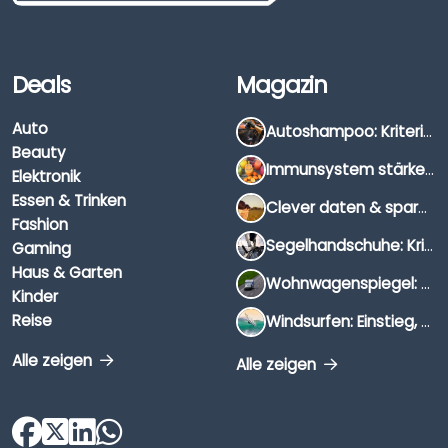
Deals
Magazin
Auto
Autoshampoo: Kriterien, Unterschiede & Anwendung
Beauty
Immunsystem stärken: Hausmittel, Vitamine & Wissenswertes
Elektronik
Essen & Trinken
Clever daten & sparen: So findest du die besten Deals für Dates und Unternehmungen
Fashion
Segelhandschuhe: Kriterien, Materialien & Tipps
Gaming
Haus & Garten
Wohnwagenspiegel: Auswahl, Preise & Montage
Kinder
Reise
Windsurfen: Einstieg, Ausrüstung & Tipps
Alle zeigen
Alle zeigen