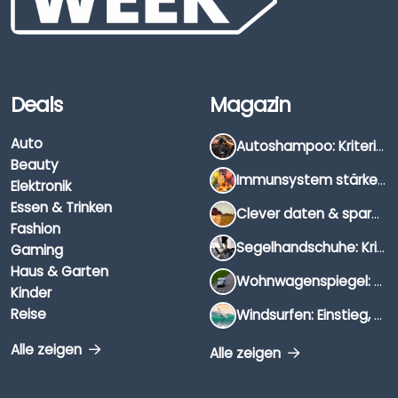
Deals
Magazin
Auto
Autoshampoo: Kriterien, Unterschiede & Anwendung
Beauty
Immunsystem stärken: Hausmittel, Vitamine & Wissenswertes
Elektronik
Essen & Trinken
Clever daten & sparen: So findest du die besten Deals für Dates und Unternehmungen
Fashion
Segelhandschuhe: Kriterien, Materialien & Tipps
Gaming
Haus & Garten
Wohnwagenspiegel: Auswahl, Preise & Montage
Kinder
Reise
Windsurfen: Einstieg, Ausrüstung & Tipps
Alle zeigen
Alle zeigen