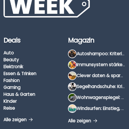
Deals
Magazin
Auto
Autoshampoo: Kriterien, Unterschiede & Anwendung
Beauty
Immunsystem stärken: Hausmittel, Vitamine & Wissenswertes
Elektronik
Essen & Trinken
Clever daten & sparen: So findest du die besten Deals für Dates und Unternehmungen
Fashion
Segelhandschuhe: Kriterien, Materialien & Tipps
Gaming
Haus & Garten
Wohnwagenspiegel: Auswahl, Preise & Montage
Kinder
Reise
Windsurfen: Einstieg, Ausrüstung & Tipps
Alle zeigen
Alle zeigen